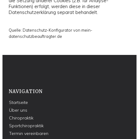
die Setzung anderer Cookies (z.B. für Analyse-
Funktionen) erfolgt, werden diese in dieser
Datenschutzerklärung separat behandelt.
Quelle: Datenschutz-Konfigurator von mein-
datenschutzbeauftragter.de
NAVIGATION
Startseite
Über uns
Chiropraktik
Sportchiropraktik
Termin vereinbaren